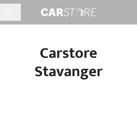
Jaa sivu
URAVALIKKO
Carstore
Stavanger