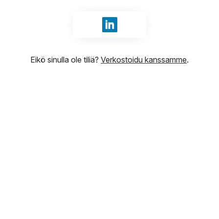
Kirjaudu sisään tunnuksilla Li
Eikö sinulla ole tiliä?
Verkostoidu kanssamme
.