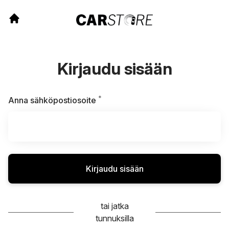
Kirjaudu sisään
*
Vaaditaan
Anna sähköpostiosoite
Kirjaudu sisään
tai jatka
tunnuksilla