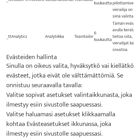
kuukautta
piilottamiseen,
vierailija on te
siinä valintansa
Tämän evästee
avulla kerätään
6
_ttAnalytics
Analytiikka
Teamtailor
tietoa siitä, mi
kuukautta
vierailijat käyt
sivustoa.
Evästeiden hallinta
Sinulla on oikeus valita, hyväksytkö vai kiellätkö
evästeet, jotka eivät ole välttämättömiä. Se
onnistuu seuraavalla tavalla:
Valitse sopivat asetukset valintaikkunasta, joka
ilmestyy esiin sivustolle saapuessasi.
Valitse haluamasi asetukset klikkaamalla
kohtaa Evästeasetukset ikkunassa, joka
ilmestyy esiin sivustolle saapuessasi.