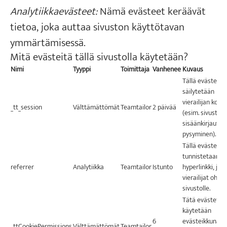
Analytiikkaevästeet:
Nämä evästeet keräävät
tietoa, joka auttaa sivuston käyttötavan
ymmärtämisessä.
Mitä evästeitä tällä sivustolla käytetään?
Nimi
Tyyppi
Toimittaja
Vanhenee
Kuvaus
Tällä evästeellä
säilytetään
vierailijan kont
_tt_session
Välttämättömät
Teamtailor
2 päivää
(esim. sivustoll
sisäänkirjautu
pysyminen).
Tällä evästeellä
tunnistetaan
referrer
Analytiikka
Teamtailor
Istunto
hyperlinkki, joll
vierailijat ohjatt
sivustolle.
Tätä evästettä
käytetään
6
evästeikkunan
_ttCookiePermissions
Välttämättömät
Teamtailor