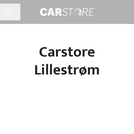
Jaa sivu
URAVALIKKO
Carstore
Lillestrøm