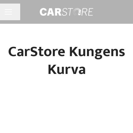
Jaa sivu
URAVALIKKO
CarStore Kungens
Kurva