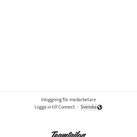
Inloggning för medarbetare
Logga in till Connect
·
Svenska
Byt språk