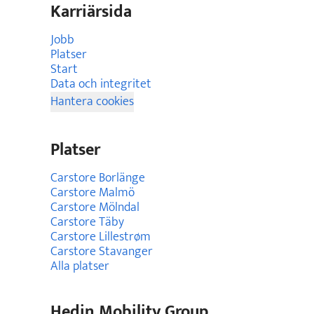
Karriärsida
Jobb
Platser
Start
Data och integritet
Hantera cookies
Platser
Carstore Borlänge
Carstore Malmö
Carstore Mölndal
Carstore Täby
Carstore Lillestrøm
Carstore Stavanger
Alla platser
Hedin Mobility Group