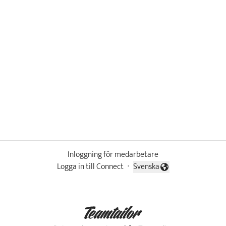
Inloggning för medarbetare
Logga in till Connect
·
Svenska
Byt språk