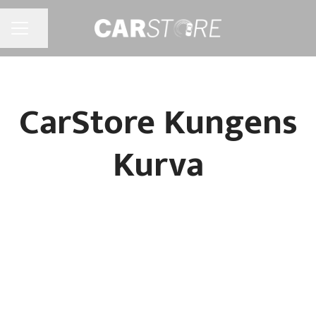
Dela sidan
KARRIÄRMENY
CarStore Kungens
Kurva