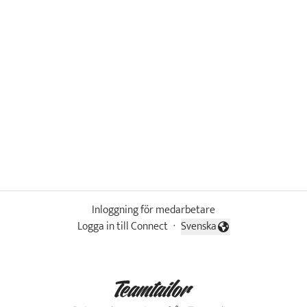
Inloggning för medarbetare
Logga in till Connect
·
Svenska
Byt språk