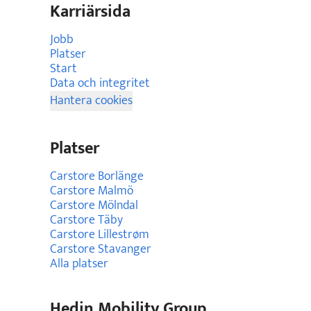
Karriärsida
Jobb
Platser
Start
Data och integritet
Hantera cookies
Platser
Carstore Borlänge
Carstore Malmö
Carstore Mölndal
Carstore Täby
Carstore Lillestrøm
Carstore Stavanger
Alla platser
Hedin Mobility Group